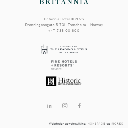
Britannia Hotel © 2026
Dronningensgate 5
,
7011
Trondheim
–
Norway
+47 738 00 800
Webdesign og webutvikling:
og
NONSPACE
INCREO