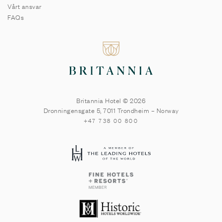
Vårt ansvar
FAQs
Britannia Hotel © 2026
Dronningensgate 5
,
7011
Trondheim
–
Norway
+47 738 00 800